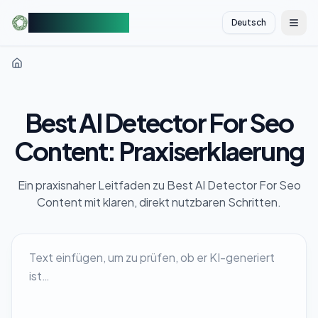
AIDetectorFree
Deutsch
切换
Best AI Detector For Seo
Content: Praxiserklaerung
Ein praxisnaher Leitfaden zu Best AI Detector For Seo
Content mit klaren, direkt nutzbaren Schritten.