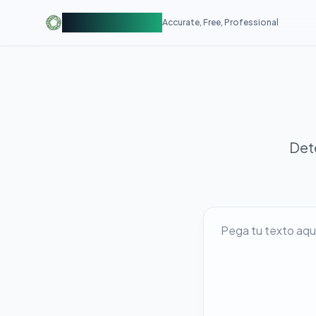
AIDetectorFree
Accurate, Free, Professional
Det