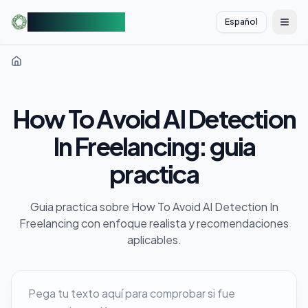
AIDetectorFree
Español
切换
How To Avoid AI Detection
In Freelancing: guia
practica
Guia practica sobre How To Avoid AI Detection In
Freelancing con enfoque realista y recomendaciones
aplicables.