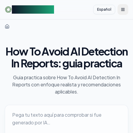
AIDetectorFree
Español
切换
How To Avoid AI Detection
In Reports: guia practica
Guia practica sobre How To Avoid AI Detection In
Reports con enfoque realista y recomendaciones
aplicables.