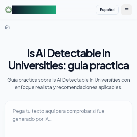
AIDetectorFree
Español
切换
Is AI Detectable In
Universities: guia practica
Guia practica sobre Is AI Detectable In Universities con
enfoque realista y recomendaciones aplicables.