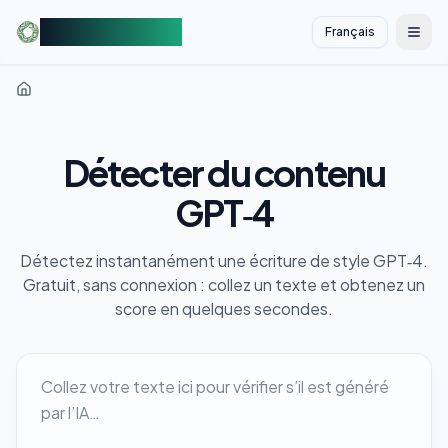
AIDetectorFree
Français
切换
Détecter du contenu
GPT‑4
Détectez instantanément une écriture de style GPT‑4.
Gratuit, sans connexion : collez un texte et obtenez un
score en quelques secondes.