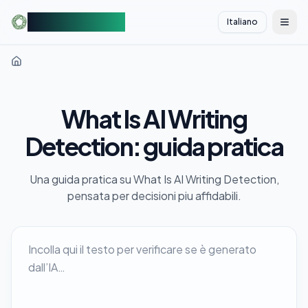
AIDetectorFree
Italiano
切换
What Is AI Writing
Detection: guida pratica
Una guida pratica su What Is AI Writing Detection,
pensata per decisioni piu affidabili.