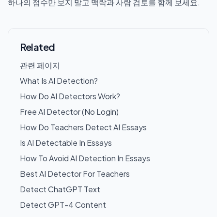
하나의 점수만 보지 말고 맥락과 사람 검토를 함께 보세요.
Related
관련 페이지
What Is AI Detection?
How Do AI Detectors Work?
Free AI Detector (No Login)
How Do Teachers Detect AI Essays
Is AI Detectable In Essays
How To Avoid AI Detection In Essays
Best AI Detector For Teachers
Detect ChatGPT Text
Detect GPT-4 Content