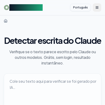
AIDetectorFree
Português
切换
Detectar escrita do Claude
Verifique se o texto parece escrito pelo Claude ou
outros modelos. Grátis, sem login, resultado
instantâneo.