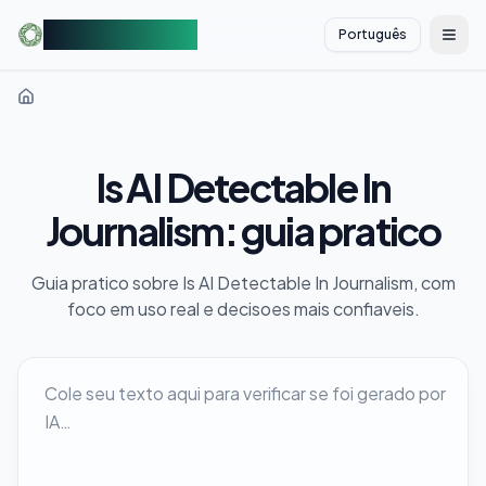
AIDetectorFree
Português
切换
Is AI Detectable In
Journalism: guia pratico
Guia pratico sobre Is AI Detectable In Journalism, com
foco em uso real e decisoes mais confiaveis.