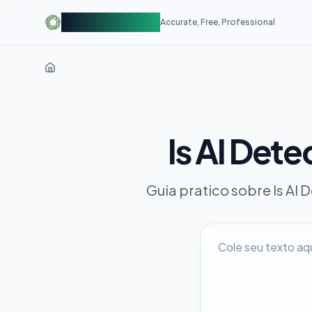
AIDetectorFree
Accurate, Free, Professional
Is AI Dete
Guia pratico sobre Is AI 