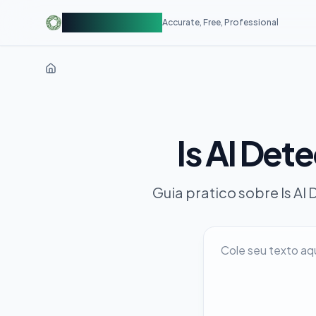
AIDetectorFree
Accurate, Free, Professional
Is AI Det
Guia pratico sobre Is AI