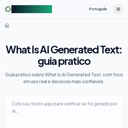
AIDetectorFree
Português
切换
What Is AI Generated Text:
guia pratico
Guia pratico sobre What Is AI Generated Text, com foco
em uso real e decisoes mais confiaveis.