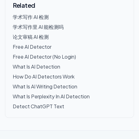
Related
学术写作 AI 检测
学术写作里 AI 能检测吗
论文审稿 AI 检测
Free AI Detector
Free AI Detector (No Login)
What Is AI Detection
How Do AI Detectors Work
What Is AI Writing Detection
What Is Perplexity In AI Detection
Detect ChatGPT Text